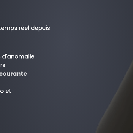
temps réel depuis
s d'anomalie
rs
courante
o et